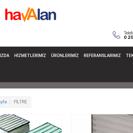
Tele
0 2
IZDA
HIZMETLERIMIZ
ÜRÜNLERIMIZ
REFERANSLARIMIZ
TEK
yfa
FİLTRE