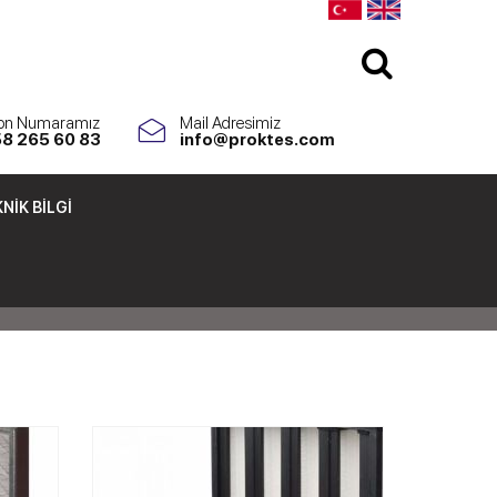
fon Numaramız
Mail Adresimiz
58 265 60 83
info@proktes.com
NIK BILGI