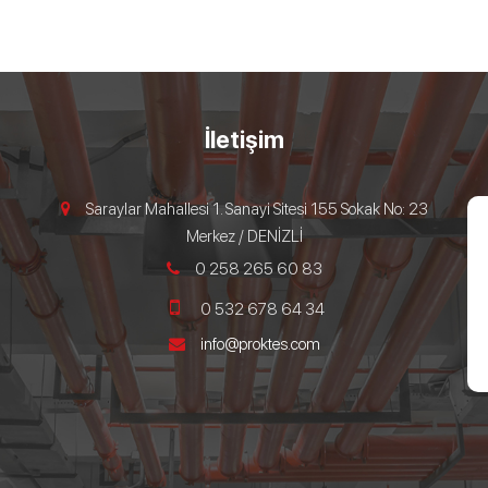
İletişim
Saraylar Mahallesi 1. Sanayi Sitesi 155 Sokak No: 23
Merkez / DENİZLİ
0 258 265 60 83
0 532 678 64 34
info@proktes.com