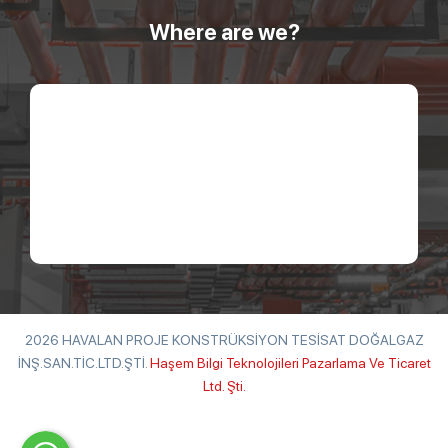
Where are we?
2026 HAVALAN PROJE KONSTRÜKSİYON TESİSAT DOĞALGAZ
İNŞ.SAN.TİC.LTD.ŞTİ.
Haşem Bilgi Teknolojileri Pazarlama Ve Ticaret
Ltd. Şti.